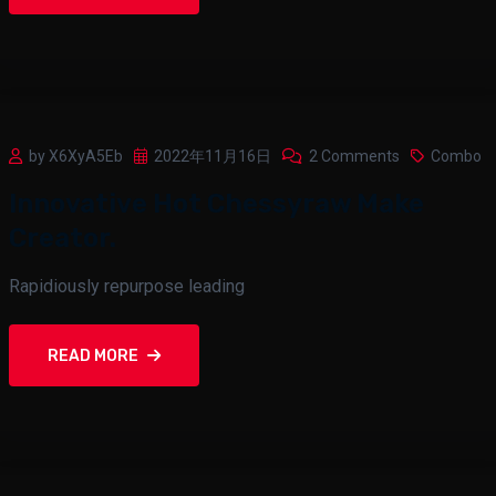
by X6XyA5Eb
2022年11月16日
2 Comments
Combo
Innovative Hot Chessyraw Make
Creator.
Rapidiously repurpose leading
READ MORE