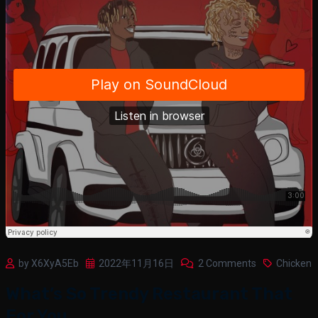
by X6XyA5Eb
2022年11月16日
2 Comments
Chicken
What’s So Trendy Restaurant That
For You