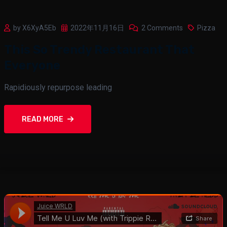
by X6XyA5Eb
2022年11月16日
2 Comments
Pizza
This So Trendy Restaurant That
Everyone
Rapidiously repurpose leading
READ MORE