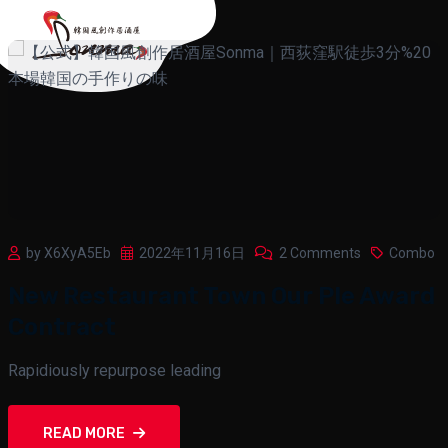
by X6XyA5Eb
2022年11月16日
2 Comments
Combo
New Restaurant Town Our Ple Award
Contract
Rapidiously repurpose leading
READ MORE