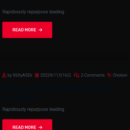
Rapidiously repurpose leading
READ MORE
by X6XyA5Eb
2022年11月16日
2 Comments
Chicken
10 Reasons To Do A Digital Detox
Challenge
Rapidiously repurpose leading
READ MORE