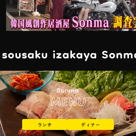
ku izakaya Sonma
Kan
Sonma
MENU
ランチ
ディナー