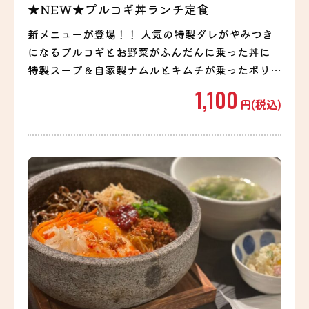
★NEW★プルコギ丼ランチ定食
新メニューが登場！！ 人気の特製ダレがやみつき
になるプルコギとお野菜がふんだんに乗った丼に
特製スープ＆自家製ナムルとキムチが乗ったボリュ
ーム満点ランチセット！ ＋100円で目玉焼きのト
1,100
円(税込)
ッピングも可能！※お写真は目玉焼きトッピングの
お写真となります。 ご飯の大盛も無料です！