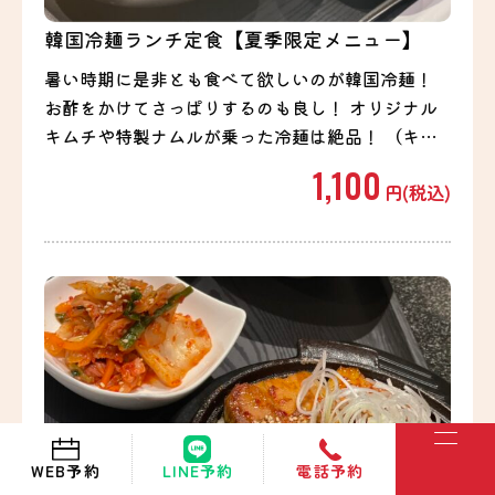
韓国冷麺ランチ定食【夏季限定メニュー】
暑い時期に是非とも食べて欲しいのが韓国冷麺！
お酢をかけてさっぱりするのも良し！ オリジナル
キムチや特製ナムルが乗った冷麺は絶品！ （キン
パハーフ、ナムル付き） ※こちらの定食はラン
1,100
円(税込)
チ タイムのみの提供となります。
WEB予約
電話予約
LINE予約