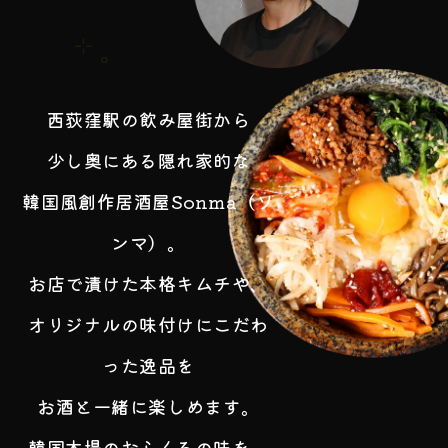
西荻窪駅の飲み屋街から
少し奥にある隠れ家的な
韓国風創作居酒屋Sonma（ソ
ンマ）。
お店で漬けた本格キムチや、
オリジナルの味付けにこだわ
った逸品を
お酒と一緒に楽しめます。
韓国本場のおふくろの味を、