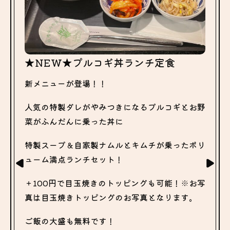
★NEW★プルコギ丼ランチ定食
新メニューが登場！！
人気の特製ダレがやみつきになるプルコギとお野
菜がふんだんに乗った丼に
特製スープ＆自家製ナムルとキムチが乗ったボリ
ューム満点ランチセット！
＋100円で目玉焼きのトッピングも可能！※お写
真は目玉焼きトッピングのお写真となります。
ご飯の大盛も無料です！