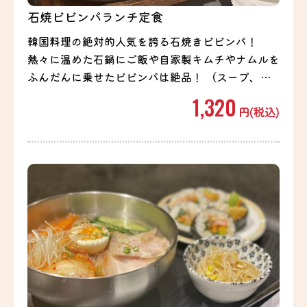
石焼ビビンパランチ定食
韓国料理の絶対的人気を誇る石焼きビビンパ！
熱々に温めた石鍋にご飯や自家製キムチやナムルを
ふんだんに乗せたビビンパは絶品！ （スープ、日
替わり小鉢付き） ランチのお得なセットになって
1,320
円(税込)
ますので是非お試しください！ ※こちらの定食は
ランチ タイムのみの提供となります。