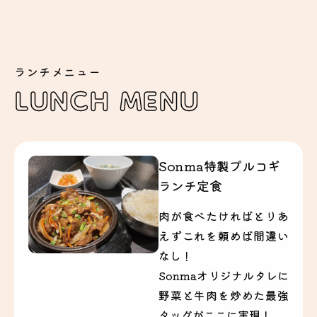
ランチメニュー
LUNCH MENU
Sonma特製プルコギ
ランチ定食
肉が食べたければとりあ
えずこれを頼めば間違い
なし！
Sonmaオリジナルタレに
野菜と牛肉を炒めた最強
タッグがここに実現！