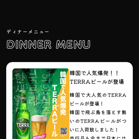
ディナーメニュー
DINNER MENU
韓国で人気爆発！！
TERRAビールが登場
韓国で大人気のTERRA
ビールが登場！
韓国で飛ぶ鳥を落とす勢
いのTERRAビールがつ
いに入荷致しました！
並行品も今まで日本には