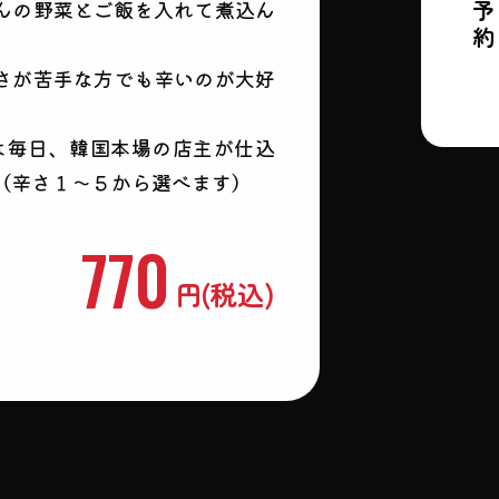
んの野菜とご飯を入れて煮込ん
さが苦手な方でも辛いのが大好
プは毎日、韓国本場の店主が仕込
（辛さ１～５から選べます）
770